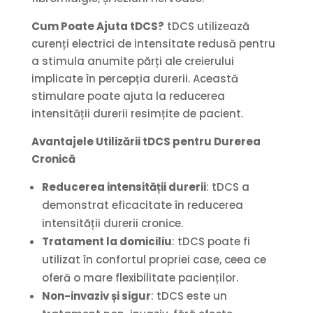
Cum Poate Ajuta tDCS?
tDCS utilizează
curenți electrici de intensitate redusă pentru
a stimula anumite părți ale creierului
implicate în percepția durerii. Această
stimulare poate ajuta la reducerea
intensității durerii resimțite de pacient.
Avantajele Utilizării tDCS pentru Durerea
Cronică
Reducerea intensității durerii
: tDCS a
demonstrat eficacitate în reducerea
intensității durerii cronice.
Tratament la domiciliu
: tDCS poate fi
utilizat în confortul propriei case, ceea ce
oferă o mare flexibilitate pacienților.
Non-invaziv și sigur
: tDCS este un