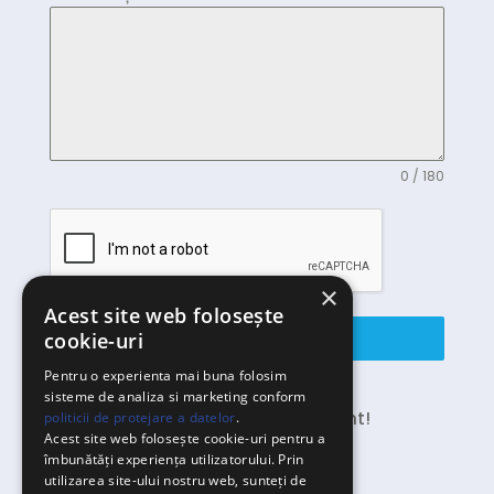
0 / 180
×
Acest site web folosește
cookie-uri
Send Message
Pentru o experienta mai buna folosim
sisteme de analiza si marketing conform
Vă puteți dezabona în orice moment!
politicii de protejare a datelor
.
Acest site web folosește cookie-uri pentru a
îmbunătăți experiența utilizatorului. Prin
utilizarea site-ului nostru web, sunteți de