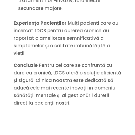
tratament non-invaziv, fără efecte
secundare majore.
Experiența Pacienților
Mulți pacienți care au
încercat tDCS pentru durerea cronică au
raportat o ameliorare semnificativă a
simptomelor și o calitate îmbunătățită a
vieții.
Concluzie
Pentru cei care se confruntă cu
durerea cronică, tDCS oferă o soluție eficientă
și sigură. Clinica noastră este dedicată să
aducă cele mai recente inovații în domeniul
sănătății mentale și al gestionării durerii
direct la pacienții noștri.