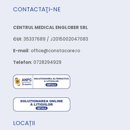
CONTACTAŢI-NE
CENTRUL MEDICAL ENGLOBER SRL
CUI
: 35337689 / J2015002047083
E-mail
: office@constacare.ro
Telefon
: 0728294929
LOCAȚII