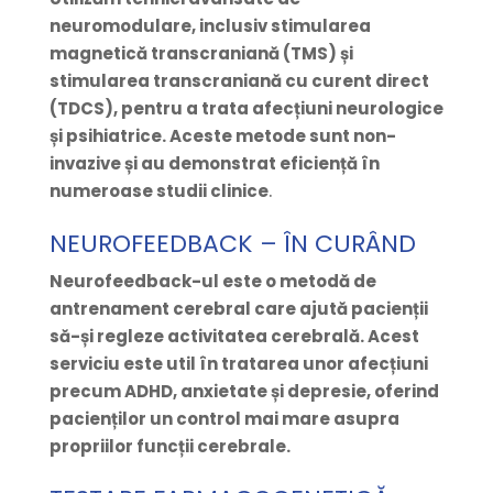
neuromodulare, inclusiv stimularea
magnetică transcraniană (TMS) și
stimularea transcraniană cu curent direct
(TDCS), pentru a trata afecțiuni neurologice
și psihiatrice. Aceste metode sunt non-
invazive și au demonstrat eficiență în
numeroase studii clinice
.
NEUROFEEDBACK – ÎN CURÂND
Neurofeedback-ul este o metodă de
antrenament cerebral care ajută pacienții
să-și regleze activitatea cerebrală. Acest
serviciu este util în tratarea unor afecțiuni
precum ADHD, anxietate și depresie, oferind
pacienților un control mai mare asupra
propriilor funcții cerebrale.