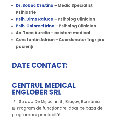
Dr. Boboc Cristina
– Medic Specialist
Psihiatrie
Psih. Dima Raluca
– Psiholog Clinician
Psih. Colomei Irina
– Psiholog Clinician
As. Toea Aurelia – asistent medical
Constantin Adrian – Coordonator îngrijire
pacienți
DATE CONTACT:
CENTRUL MEDICAL
ENGLOBER SRL
📍 Strada De Mijloc nr. 61, Brașov, România
📅 Program de funcționare: doar pe baza de
programare prealabilă!