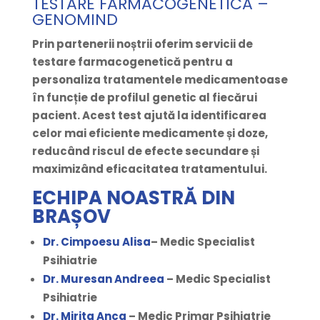
TESTARE FARMACOGENETICĂ –
GENOMIND
Prin partenerii noștrii oferim servicii de
testare farmacogenetică pentru a
personaliza tratamentele medicamentoase
în funcție de profilul genetic al fiecărui
pacient. Acest test ajută la identificarea
celor mai eficiente medicamente și doze,
reducând riscul de efecte secundare și
maximizând eficacitatea tratamentului.
ECHIPA NOASTRĂ DIN
BRAȘOV
Dr. Cimpoesu Alisa
– Medic Specialist
Psihiatrie
Dr. Muresan Andreea
– Medic Specialist
Psihiatrie
Dr. Mirita Anca
– Medic Primar Psihiatrie