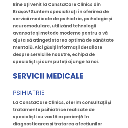
Bine ați venit la ConstaCare Clinics din
Brașov! Suntem specializați în oferirea de
servicii medicale de psihiatrie, psihologie și
neuromodulare, utilizând tehnologii
avansate și metode moderne pentru a vă
ajuta să atingeți starea optimă de sănătate
mentală. Aici găsiți informații detaliate
despre serviciile noastre, echipa de
specialiști și cum puteți ajunge la noi.
SERVICII MEDICALE
PSIHIATRIE
La ConstaCare Clinics, oferim consultații și
tratamente psihiatrice realizate de
specialiști cu vastă experiență în
diagnosticarea și tratarea afecțiunilor