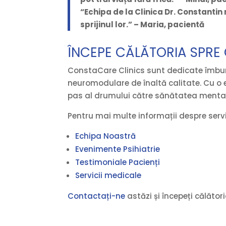
“Echipa de la Clinica Dr. Constantin 
sprijinul lor.” – Maria, pacientă
ÎNCEPE CĂLĂTORIA SPRE 
ConstaCare Clinics sunt dedicate îmbunătăț
neuromodulare de înaltă calitate. Cu o ec
pas al drumului către sănătatea menta
Pentru mai multe informații despre servi
Echipa Noastră
Evenimente Psihiatrie
Testimoniale Pacienți
Servicii medicale
Contactați-ne
astăzi și începeți călător