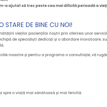
m-a ajutat să trec peste cea mai dificilă perioadă a vieții
O STARE DE BINE CU NOI!
irii vieților pacienților noștri prin oferirea unor servicii 
hipă de specialiști dedicați și o abordare inovatoare, sun
lă.
ciile noastre și pentru a programa o consultație, vă rugă
ia spre o viață mai sănătoasă și mai fericită.