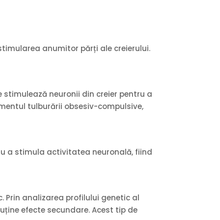
timularea anumitor părți ale creierului.
 stimulează neuronii din creier pentru a
amentul tulburării obsesiv-compulsive,
u a stimula activitatea neuronală, fiind
Prin analizarea profilului genetic al
uține efecte secundare. Acest tip de