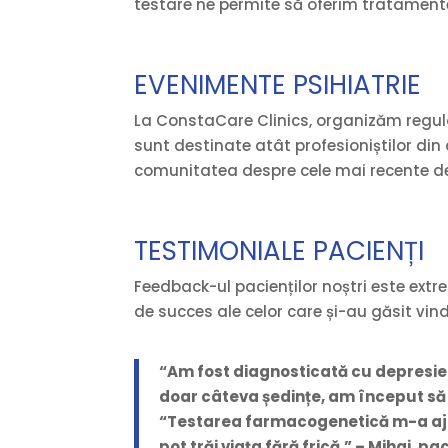
testare ne permite să oferim tratamente
EVENIMENTE PSIHIATRIE
La ConstaCare Clinics, organizăm regula
sunt destinate atât profesioniștilor din
comunitatea despre cele mai recente de
TESTIMONIALE PACIENȚI
Feedback-ul pacienților noștri este ext
de succes ale celor care și-au găsit vin
“Am fost diagnosticată cu depresie
doar câteva ședințe, am început să 
“Testarea farmacogenetică m-a ajut
pot trăi viața fără frică.” – Mihai, pa