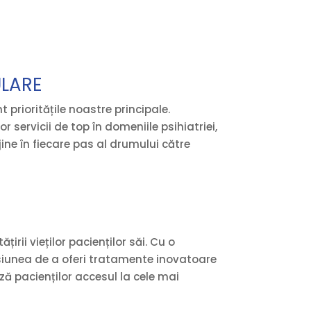
ULARE
prioritățile noastre principale.
r servicii de top în domeniile psihiatriei,
jine în fiecare pas al drumului către
ii vieților pacienților săi. Cu o
isiunea de a oferi tratamente inovatoare
ză pacienților accesul la cele mai