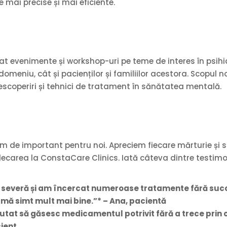
 mai precise și mai eficiente.
t evenimente și workshop-uri pe teme de interes în psihia
 domeniu, cât și pacienților și familiilor acestora. Scopu
scoperiri și tehnici de tratament în sănătatea mentală.
rem de important pentru noi. Apreciem fiecare mărturie ș
decarea la ConstaCare Clinics. Iată câteva dintre testimon
 severă și am încercat numeroase tratamente fără suc
mă simt mult mai bine.”* – Ana, pacientă
at să găsesc medicamentul potrivit fără a trece prin 
cient