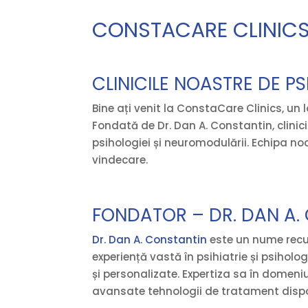
CONSTACARE CLINIC
CLINICILE NOASTRE DE P
Bine ați venit la ConstaCare Clinics, un
Fondată de Dr. Dan A. Constantin, clinicil
psihologiei și neuromodulării. Echipa noa
vindecare.
FONDATOR – DR. DAN A.
Dr. Dan A. Constantin
este un nume recun
experiență vastă în psihiatrie și psihol
și personalizate. Expertiza sa în domeni
avansate tehnologii de tratament dispo