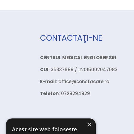
CONTACTAŢI-NE
CENTRUL MEDICAL ENGLOBER SRL
CUI
: 35337689 / J2015002047083
E-mail
: office@constacare.ro
Telefon
: 0728294929
×
Acest site web folosește