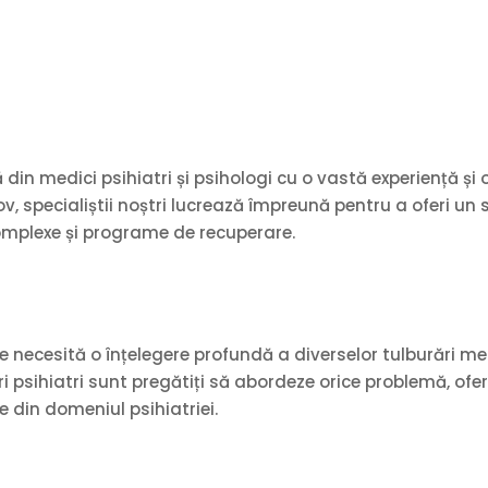
din medici psihiatri și psihologi cu o vastă experiență 
ov, specialiștii noștri lucrează împreună pentru a oferi un s
omplexe și programe de recuperare.
e necesită o înțelegere profundă a diverselor tulburări me
tri psihiatri sunt pregătiți să abordeze orice problemă, o
e din domeniul psihiatriei.