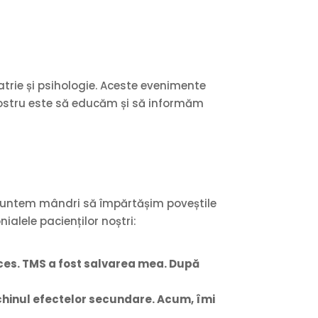
trie și psihologie. Aceste evenimente
l nostru este să educăm și să informăm
i suntem mândri să împărtășim poveștile
ialele pacienților noștri:
ces. TMS a fost salvarea mea. După
chinul efectelor secundare. Acum, îmi