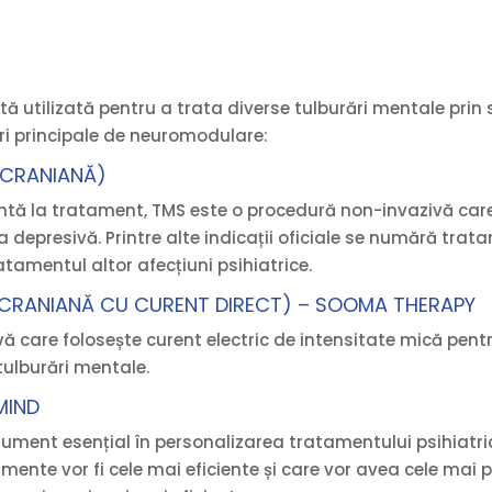
utilizată pentru a trata diverse tulburări mentale prin s
ri principale de neuromodulare:
SCRANIANĂ)
entă la tratament, TMS este o procedură non-invazivă care
depresivă. Printre alte indicații oficiale se numără trat
atamentul altor afecțiuni psihiatrice.
SCRANIANĂ CU CURENT DIRECT) –
SOOMA THERAPY
 care folosește curent electric de intensitate mică pentr
 tulburări mentale.
MIND
ent esențial în personalizarea tratamentului psihiatric. 
nte vor fi cele mai eficiente și care vor avea cele mai p