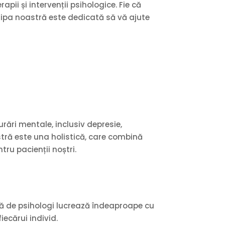
apii și intervenții psihologice. Fie că
hipa noastră este dedicată să vă ajute
rări mentale, inclusiv depresie,
stră este una holistică, care combină
ru pacienții noștri.
tră de psihologi lucrează îndeaproape cu
iecărui individ.