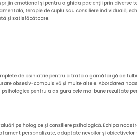
sprijin emoțional și pentru a ghida pacienții prin diverse ter
mentală, terapie de cuplu sau consiliere individuală, ec
ată și satisfăcătoare.
omplete de psihiatrie pentru a trata o gamă largă de tulbu
lburare obsesiv-compulsivă și multe altele. Abordarea noa
ihologice pentru a asigura cele mai bune rezultate pent
evaluări psihologice și consiliere psihologică. Echipa noas
atament personalizate, adaptate nevoilor și obiectivelor f